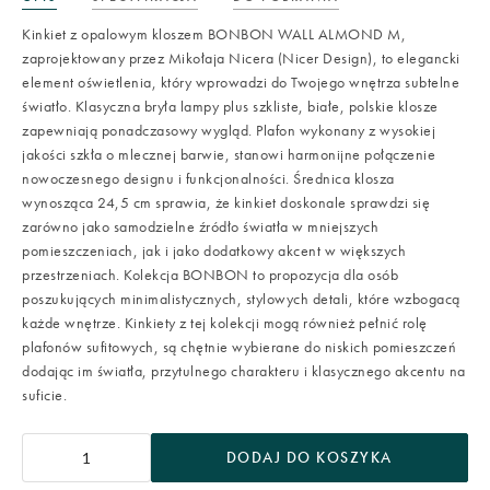
Kinkiet z opalowym kloszem BONBON WALL ALMOND M,
zaprojektowany przez Mikołaja Nicera (Nicer Design), to elegancki
element oświetlenia, który wprowadzi do Twojego wnętrza subtelne
światło. Klasyczna bryła lampy plus szkliste, białe, polskie klosze
zapewniają ponadczasowy wygląd. Plafon wykonany z wysokiej
jakości szkła o mlecznej barwie, stanowi harmonijne połączenie
nowoczesnego designu i funkcjonalności. Średnica klosza
wynosząca 24,5 cm sprawia, że kinkiet doskonale sprawdzi się
zarówno jako samodzielne źródło światła w mniejszych
pomieszczeniach, jak i jako dodatkowy akcent w większych
przestrzeniach. Kolekcja BONBON to propozycja dla osób
poszukujących minimalistycznych, stylowych detali, które wzbogacą
każde wnętrze. Kinkiety z tej kolekcji mogą również pełnić rolę
plafonów sufitowych, są chętnie wybierane do niskich pomieszczeń
dodając im światła, przytulnego charakteru i klasycznego akcentu na
suficie.
DODAJ DO KOSZYKA