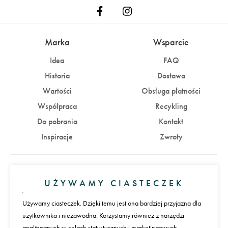
Marka
Wsparcie
Idea
FAQ
Historia
Dostawa
Wartości
Obsługa płatności
Współpraca
Recykling
Do pobrania
Kontakt
Inspiracje
Zwroty
Konto
UŻYWAMY CIASTECZEK
Zaloguj się
Załóż konto
Używamy ciasteczek. Dzięki temu jest ona bardziej przyjazna dla
użytkownika i niezawodna. Korzystamy również z narzędzi
Płatności
analitycznych w celach statystycznych i marketingowych.