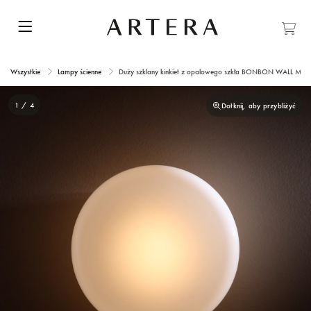
Wszystkie
Lampy ścienne
Duży szklany kinkiet z opalowego szkła BONBON WALL M ALM
1 / 4
Dotknij, aby przybliżyć