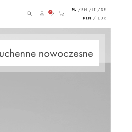
PL
/EN
/IT
/DE
0
PLN
/ EUR
uchenne nowoczesne