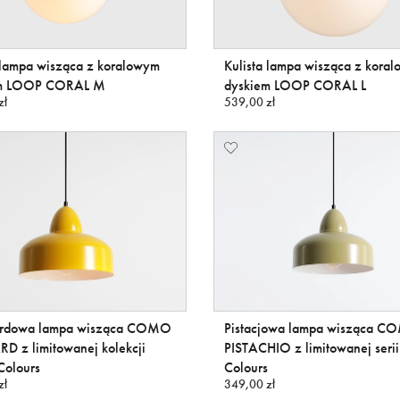
 lampa wisząca z koralowym
Kulista lampa wisząca z kora
em LOOP CORAL M
dyskiem LOOP CORAL L
zł
539,00 zł
rdowa lampa wisząca COMO
Pistacjowa lampa wisząca 
D z limitowanej kolekcji
PISTACHIO z limitowanej serii
Colours
Colours
zł
349,00 zł