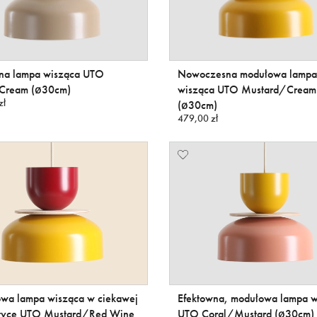
jna lampa wisząca UTO
Nowoczesna modułowa lampa
Cream (ø30cm)
wisząca UTO Mustard/Cream
zł
(ø30cm)
479,00 zł
wa lampa wisząca w ciekawej
Efektowna, modułowa lampa w
styce UTO Mustard/Red Wine
UTO Coral/Mustard (ø30cm)