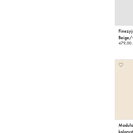
Finezy
Beige/
479,00 
Moduło
kolory