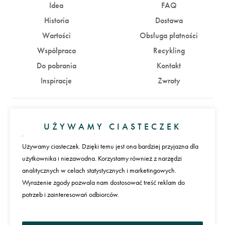
Idea
FAQ
Historia
Dostawa
Wartości
Obsługa płatności
Współpraca
Recykling
Do pobrania
Kontakt
Inspiracje
Zwroty
Konto
UŻYWAMY CIASTECZEK
Zaloguj się
Załóż konto
Używamy ciasteczek. Dzięki temu jest ona bardziej przyjazna dla
użytkownika i niezawodna. Korzystamy również z narzędzi
Płatności
analitycznych w celach statystycznych i marketingowych.
Wyrażenie zgody pozwala nam dostosować treść reklam do
potrzeb i zainteresowań odbiorców.