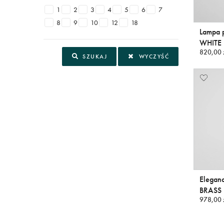
1
2
3
4
5
6
7
8
9
10
12
18
Lampa
WHITE
820,00 
SZUKAJ
WYCZYŚĆ
Elegan
BRASS
978,00 