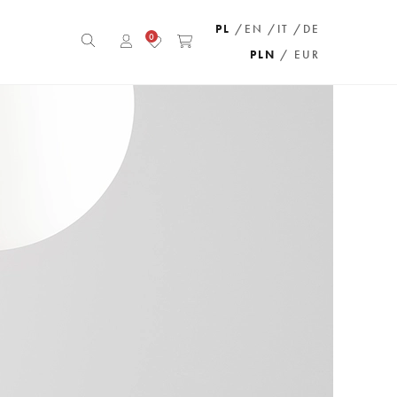
PL
/EN
/IT
/DE
0
PLN
/ EUR