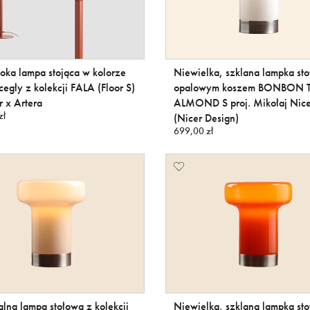
ka lampa stojąca w kolorze
Niewielka, szklana lampka st
 cegły z kolekcji FALA (Floor S)
opalowym koszem BONBON 
 x Artera
ALMOND S proj. Mikołaj Nice
zł
(Nicer Design)
699,00 zł
lna lampa stołowa z kolekcji
Niewielka, szklana lampka st