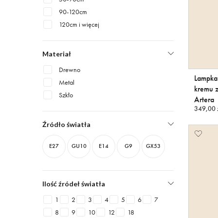
90-120cm
120cm i więcej
Materiał
Drewno
Lampka 
Metal
kremu z
Szkło
Artera
349,00 z
Źródło światła
E27
GU10
E14
G9
GX53
Ilość źródeł światła
1
2
3
4
5
6
7
8
9
10
12
18