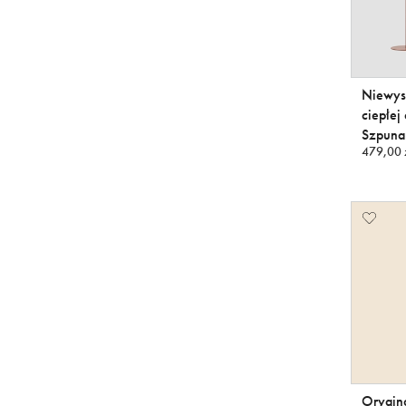
Niewyso
ciepłej
Szpunar
479,00 
Orygina