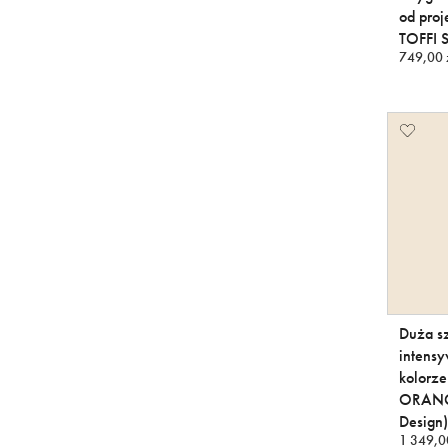
od pro
TOFFI 
749,00 
Duża s
intens
kolor
ORANGE
Design)
1 349,0