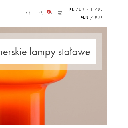
PL
/EN
/IT
/DE
0
PLN
/ EUR
nerskie lampy stołowe