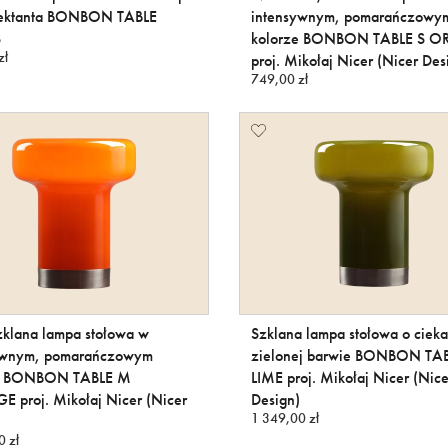
jektanta BONBON TABLE
intensywnym, pomarańczowy
S
kolorze BONBON TABLE S 
zł
proj. Mikołaj Nicer (Nicer Des
749,00 zł
zklana lampa stołowa w
Szklana lampa stołowa o ciek
ywnym, pomarańczowym
zielonej barwie BONBON TA
ze BONBON TABLE M
LIME proj. Mikołaj Nicer (Nice
 proj. Mikołaj Nicer (Nicer
Design)
1 349,00 zł
0 zł