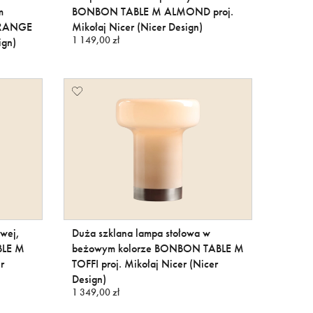
m
BONBON TABLE M ALMOND proj.
ORANGE
Mikołaj Nicer (Nicer Design)
1 149,00 zł
ign)
awej,
Duża szklana lampa stołowa w
BLE M
beżowym kolorze BONBON TABLE M
r
TOFFI proj. Mikołaj Nicer (Nicer
Design)
1 349,00 zł