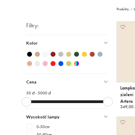
Produkty
Filtry:
Kolor
Cena
Lampka 
50 zł -
5000 zł
zieleni
Artera
349,00 z
Wysokość lampy
0-50cm
50-90cm