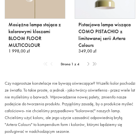
Mosiężna lampa stojąca z
Pistacjowa lampa wisząca
kolorowymi kloszami
COMO PISTACHIO z
BLOOM FLOOR
limitowanej serii Artera
MULTICOLOUR
Colours
1 998,00 zł
349,00 zł
Strona 1 z 4
Czy najprostsze konstelacje nie bywają oświecające? Wszelki kolor pochodzi
ze światła. To takie proste, a jednak - jako twórcy oświetlenia - przez wiele lat
nie myśleliśmy o barwach. Wprowadzenie nowej palety, zmieniło nasze
podejście do tworzenia produktu. Przyjęliśmy zasadę, by o produkcie myśleć
całościowo- nie chcieliśmy przypadkowo "kolorować" naszych lamp.
Chcieliśmy użyć koloru, ale jego użycie uzasadnić odpowiednią bryłą.
"Artera Colours" to kompendium form i kolorów, którymi będziemy się
posługiwać w nadchodzącym sezonie.