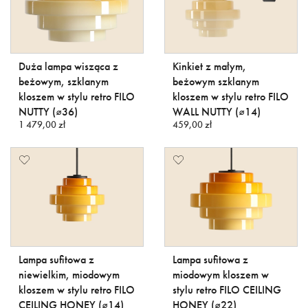
Duża lampa wisząca z
Kinkiet z małym,
beżowym, szklanym
beżowym szklanym
kloszem w stylu retro FILO
kloszem w stylu retro FILO
NUTTY (⌀36)
WALL NUTTY (⌀14)
1 479,00 zł
459,00 zł
Lampa sufitowa z
Lampa sufitowa z
niewielkim, miodowym
miodowym kloszem w
kloszem w stylu retro FILO
stylu retro FILO CEILING
CEILING HONEY (⌀14)
HONEY (⌀22)