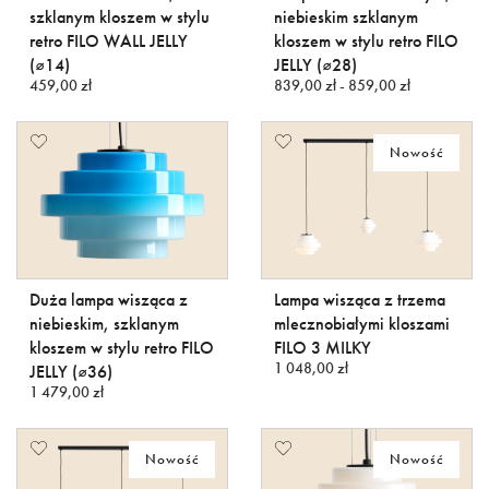
szklanym kloszem w stylu
niebieskim szklanym
retro FILO WALL JELLY
kloszem w stylu retro FILO
(⌀14)
JELLY (⌀28)
459,00 zł
839,00 zł - 859,00 zł
Nowość
Duża lampa wisząca z
Lampa wisząca z trzema
niebieskim, szklanym
mlecznobiałymi kloszami
kloszem w stylu retro FILO
FILO 3 MILKY
1 048,00 zł
JELLY (⌀36)
1 479,00 zł
Nowość
Nowość