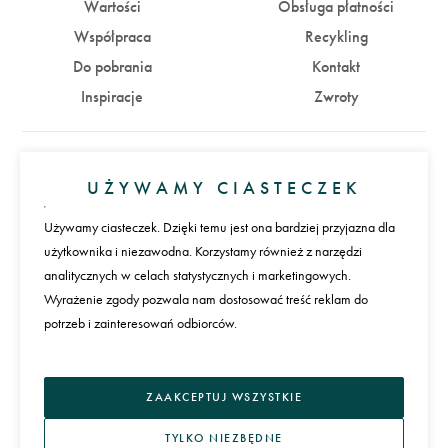
Wartości
Obsługa płatności
Współpraca
Recykling
Do pobrania
Kontakt
Inspiracje
Zwroty
Konto
UŻYWAMY CIASTECZEK
Zaloguj się
Załóż konto
Używamy ciasteczek. Dzięki temu jest ona bardziej przyjazna dla
użytkownika i niezawodna. Korzystamy również z narzędzi
Płatności
analitycznych w celach statystycznych i marketingowych.
Wyrażenie zgody pozwala nam dostosować treść reklam do
potrzeb i zainteresowań odbiorców.
Język
ZAAKCEPTUJ WSZYSTKIE
TYLKO NIEZBĘDNE