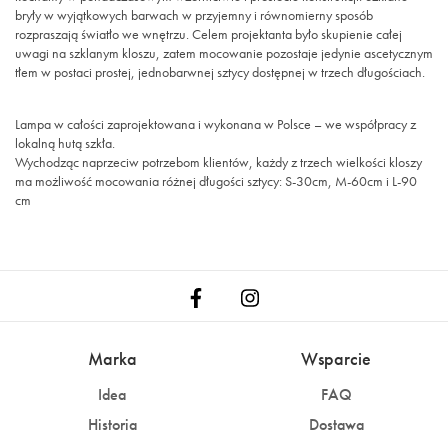
bryły w wyjątkowych barwach w przyjemny i równomierny sposób
rozpraszają światło we wnętrzu. Celem projektanta było skupienie całej
uwagi na szklanym kloszu, zatem mocowanie pozostaje jedynie ascetycznym
tłem w postaci prostej, jednobarwnej sztycy dostępnej w trzech długościach.
Lampa w całości zaprojektowana i wykonana w Polsce – we współpracy z
lokalną hutą szkła.
Wychodząc naprzeciw potrzebom klientów, każdy z trzech wielkości kloszy
ma możliwość mocowania różnej długości sztycy: S-30cm, M-60cm i L-90
cm
Marka
Wsparcie
Idea
FAQ
Historia
Dostawa