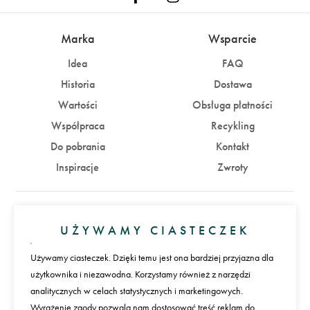
Marka
Wsparcie
Idea
FAQ
Historia
Dostawa
Wartości
Obsługa płatności
Współpraca
Recykling
Do pobrania
Kontakt
Inspiracje
Zwroty
Konto
UŻYWAMY CIASTECZEK
Zaloguj się
Załóż konto
Używamy ciasteczek. Dzięki temu jest ona bardziej przyjazna dla
użytkownika i niezawodna. Korzystamy również z narzędzi
Płatności
analitycznych w celach statystycznych i marketingowych.
Wyrażenie zgody pozwala nam dostosować treść reklam do