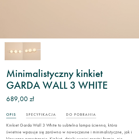
Minimalistyczny kinkiet
GARDA WALL 3 WHITE
689,00 zł
OPIS
SPECYFIKACJA
DO POBRANIA
Kinkiet Garda Wall 3 White to subtelna lampa ścienna, która
świetnie wpasuje się zarówno w nowoczesne i minimalistyczne, jak i
klasyczne przestrzenie. Kinkiet, dzięki swojej prostej formie, nie