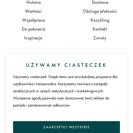
Historia
Dostawa
Wartości
Obsługa płatności
Współpraca
Recykling
Do pobrania
Kontakt
Inspiracje
Zwroty
Konto
UŻYWAMY CIASTECZEK
Zaloguj się
Załóż konto
Używamy ciasteczek. Dzięki temu jest ona bardziej przyjazna dla
użytkownika i niezawodna. Korzystamy również z narzędzi
Płatności
analitycznych w celach statystycznych i marketingowych.
Wyrażenie zgody pozwala nam dostosować treść reklam do
potrzeb i zainteresowań odbiorców.
Język
ZAAKCEPTUJ WSZYSTKIE