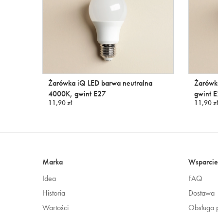
Żarówka iQ LED barwa neutralna
Żarówk
4000K, gwint E27
gwint 
11,90 zł
11,90 zł
Marka
Wsparcie
Idea
FAQ
Historia
Dostawa
Wartości
Obsługa p