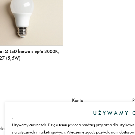
a iQ LED barwa ciepła 3000K,
E27 (5,5W)
Konto
P
Zaloguj się
UŻYWAMY C
Załóż konto
Używamy ciasteczek. Dzięki temu jest ona bardziej przyjazna dla użytkown
łatności
statystycznych i marketingowych. Wyrażenie zgody pozwala nam dostosować