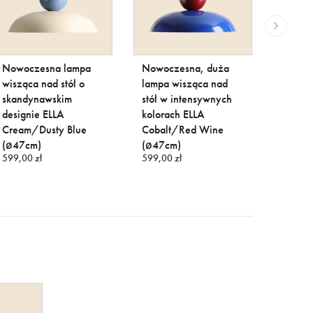
Nowoczesna lampa
Nowoczesna, duża
Nowoc
wisząca nad stół o
lampa wisząca nad
lampa 
skandynawskim
stół w intensywnych
intens
designie ELLA
kolorach ELLA
kolora
Cream/Dusty Blue
Cobalt/Red Wine
Green/
(ø47cm)
(ø47cm)
(ø47c
599,00 zł
599,00 zł
599,00 