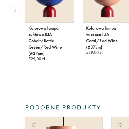
orowa
Kolorowa lampa
Kolorowa lampa
o
sufitowa ILIA
wisząca ILIA
rwach
Cobalt/Bottle
Coral/Red Wine
Green/Red Wine
(ø37cm)
529,00 zł
(ø37cm)
529,00 zł
PODOBNE PRODUKTY