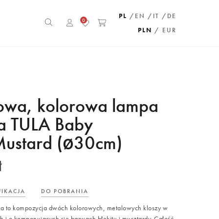
PL
/EN
/IT
/DE
0
PLN
/ EUR
wa, kolorowa lampa
a TULA Baby
ustard (ø30cm)
ł
FIKACJA
DO POBRANIA
la to kompozycja dwóch kolorowych, metalowych kloszy w
h i o komponujących się barwach błękitu i musztardy. Całość