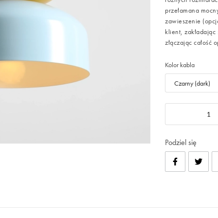
przełamana mocnym
zawieszenie (opcj
klient, zakładają
złączając całość 
Kolor kabla
Podziel się