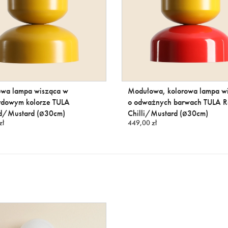
wa lampa wisząca w
Modułowa, kolorowa lampa w
rdowym kolorze TULA
o odważnych barwach TULA R
d/Mustard (ø30cm)
Chilli/Mustard (ø30cm)
zł
449,00 zł