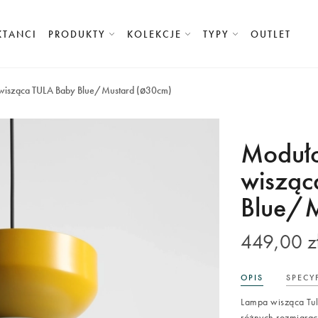
KTANCI
PRODUKTY
KOLEKCJE
TYPY
OUTLET
wisząca TULA Baby Blue/Mustard (ø30cm)
Moduło
wisząc
Blue/M
449,00 z
OPIS
SPECY
Lampa wisząca Tu
różnych rozmiarac