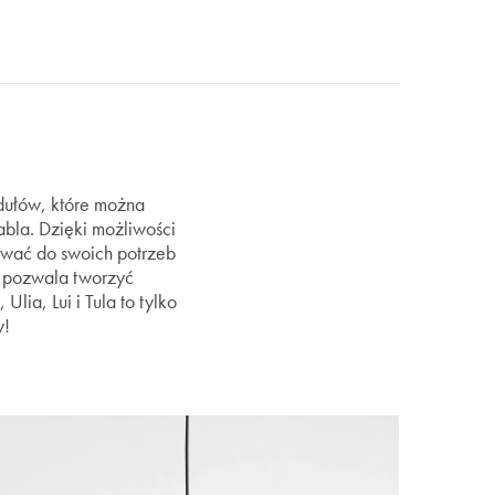
odułów, które można
abla. Dzięki możliwości
wać do swoich potrzeb
i pozwala tworzyć
lia, Lui i Tula to tylko
y!