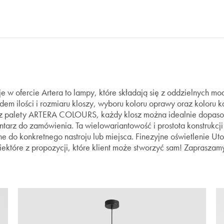
 w ofercie Artera to lampy, które składają się z oddzielnych m
m ilości i rozmiaru kloszy, wyboru koloru oprawy oraz koloru k
 z palety ARTERA COLOURS, każdy klosz można idealnie dopaso
ntarz do zamówienia. Ta wielowariantowość i prostota konstrukcj
 do konkretnego nastroju lub miejsca. Finezyjne oświetlenie Uto, U
iektóre z propozycji, które klient może stworzyć sam! Zapraszam