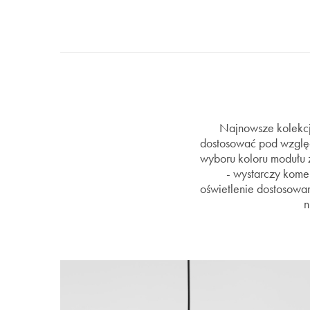
Najnowsze kolekcje
dostosować pod względe
wyboru koloru modułu
- wystarczy kome
oświetlenie dostosowane
n