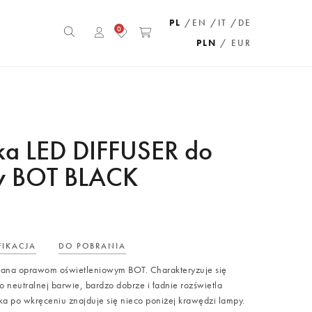
PL
/EN
/IT
/DE
0
PLN
/ EUR
a LED DIFFUSER do
y BOT BLACK
FIKACJA
DO POBRANIA
na oprawom oświetleniowym BOT. Charakteryzuje się
 neutralnej barwie, bardzo dobrze i ładnie rozświetla
ka po wkręceniu znajduje się nieco poniżej krawędzi lampy.