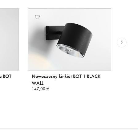
a BOT
Nowoczesny kinkiet BOT 1 BLACK
WALL
147,00 zł
Nowocz
BLACK
139,00 