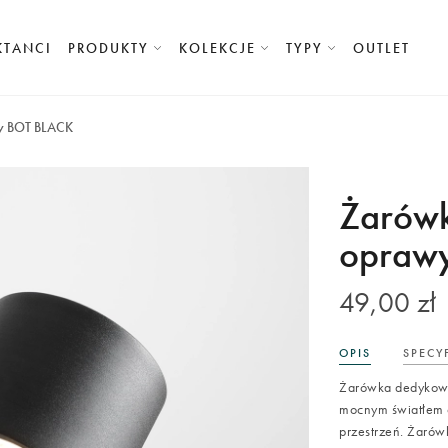
KTANCI
PRODUKTY
KOLEKCJE
TYPY
OUTLET
wy BOT BLACK
Żarówk
opraw
49,00 zł
OPIS
SPECY
Żarówka dedykowa
mocnym światłem o
przestrzeń. Żarów