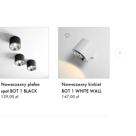
Nowoczesny plafon
Nowoczesny kinkiet
Bestse
spot BOT 1 BLACK
BOT 1 WHITE WALL
wiszą
139,00 zł
147,00 zł
548,00 