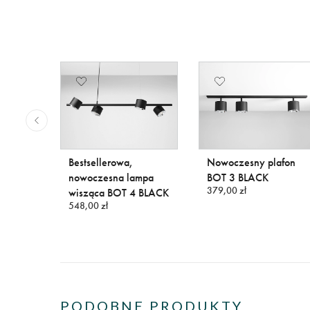
nkiet
Bestsellerowa,
Nowoczesny plafon
HITE
nowoczesna lampa
BOT 3 BLACK
379,00 zł
wisząca BOT 4 BLACK
548,00 zł
PODOBNE PRODUKTY