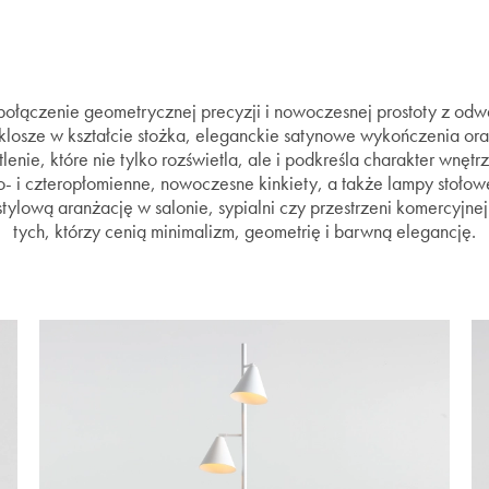
ołączenie geometrycznej precyzji i nowoczesnej prostoty z od
losze w kształcie stożka, eleganckie satynowe wykończenia oraz
enie, które nie tylko rozświetla, ale i podkreśla charakter wnętr
- i czteropłomienne, nowoczesne kinkiety, a także lampy stołow
stylową aranżację w salonie, sypialni czy przestrzeni komercyjne
tych, którzy cenią minimalizm, geometrię i barwną elegancję.