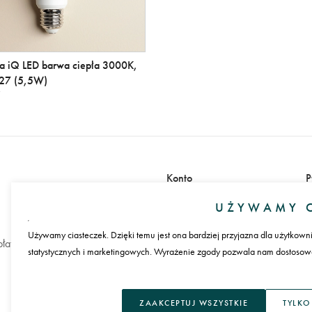
a iQ LED barwa ciepła 3000K,
E27 (5,5W)
Konto
P
Zaloguj się
UŻYWAMY C
Załóż konto
Używamy ciasteczek. Dzięki temu jest ona bardziej przyjazna dla użytkown
łatności
statystycznych i marketingowych. Wyrażenie zgody pozwala nam dostosować
J
ZAAKCEPTUJ WSZYSTKIE
TYLKO