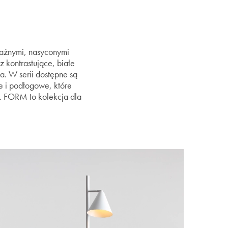
ważnymi, nasyconymi
 kontrastujące, białe
za. W serii dostępne są
e i podłogowe, które
j. FORM to kolekcja dla