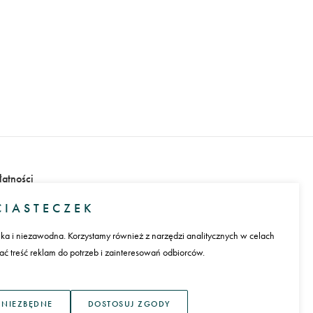
łatności
IASTECZEK
ika i niezawodna. Korzystamy również z narzędzi analitycznych w celach
 treść reklam do potrzeb i zainteresowań odbiorców.
ęzyk
 NIEZBĘDNE
DOSTOSUJ ZGODY