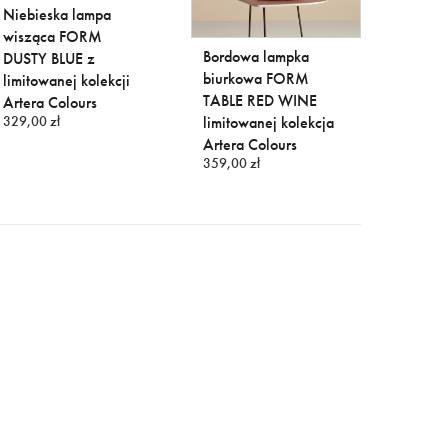
Niebieska lampa
Bordo
wisząca FORM
wiszą
Bordowa lampka
DUSTY BLUE z
WINE z
biurkowa FORM
limitowanej kolekcji
serii A
329,00 
TABLE RED WINE
Artera Colours
329,00 zł
limitowanej kolekcja
Artera Colours
359,00 zł