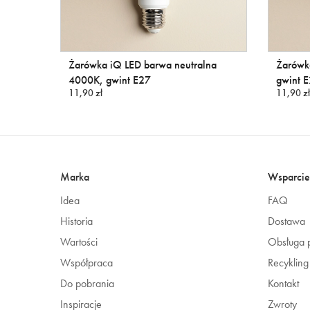
Żarówka iQ LED barwa neutralna
Żarówk
4000K, gwint E27
gwint 
11,90 zł
11,90 zł
Marka
Wsparcie
Idea
FAQ
Historia
Dostawa
Wartości
Obsługa p
Współpraca
Recykling
Do pobrania
Kontakt
Inspiracje
Zwroty