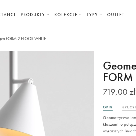
KTANCI
PRODUKTY
KOLEKCJE
TYPY
OUTLET
ojąca FORM 2 FLOOR WHITE
Geomet
FORM 
719,00 zł
OPIS
SPECY
Geometryczna lam
kloszami to połącze
wyrazistych liniac