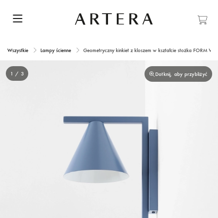
Wszystkie
Lampy ścienne
Geometryczny kinkiet z kloszem w kształcie stożka FORM W
1 / 3
Dotknij, aby przybliżyć