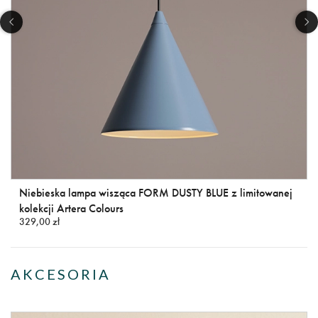
Niebieska lampa wisząca FORM DUSTY BLUE z limitowanej
kolekcji Artera Colours
329,00 zł
AKCESORIA