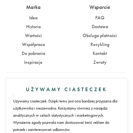
Marka
Wsparcie
Idea
FAQ
Historia
Dostawa
Wartości
Obsługa płatności
Współpraca
Recykling
Do pobrania
Kontakt
Inspiracje
Zwroty
Konto
UŻYWAMY CIASTECZEK
Zaloguj się
Załóż konto
Używamy ciasteczek. Dzięki temu jest ona bardziej przyjazna dla
użytkownika i niezawodna. Korzystamy również z narzędzi
Płatności
analitycznych w celach statystycznych i marketingowych.
Wyrażenie zgody pozwala nam dostosować treść reklam do
potrzeb i zainteresowań odbiorców.