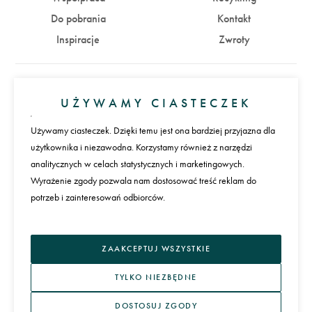
Do pobrania
Kontakt
Inspiracje
Zwroty
Konto
UŻYWAMY CIASTECZEK
Zaloguj się
Załóż konto
Używamy ciasteczek. Dzięki temu jest ona bardziej przyjazna dla
użytkownika i niezawodna. Korzystamy również z narzędzi
Płatności
analitycznych w celach statystycznych i marketingowych.
Wyrażenie zgody pozwala nam dostosować treść reklam do
potrzeb i zainteresowań odbiorców.
Język
ZAAKCEPTUJ WSZYSTKIE
TYLKO NIEZBĘDNE
DOSTOSUJ ZGODY