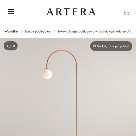
Wszystkie
Lampy podłogowe
Łukowa lampa podłogowa w pastelowym kolorze UNA
1 / 3
Dotknij, aby przybliżyć