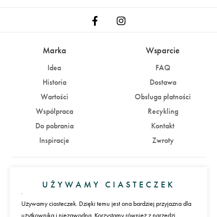
Marka
Wsparcie
Idea
FAQ
Historia
Dostawa
Wartości
Obsługa płatności
Współpraca
Recykling
Do pobrania
Kontakt
Inspiracje
Zwroty
Konto
UŻYWAMY CIASTECZEK
Zaloguj się
Załóż konto
Używamy ciasteczek. Dzięki temu jest ona bardziej przyjazna dla
użytkownika i niezawodna. Korzystamy również z narzędzi